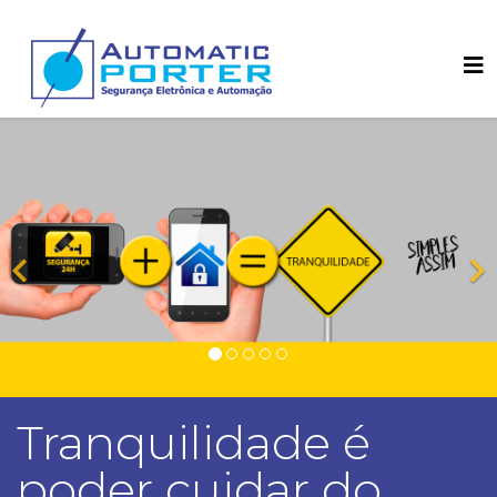
Tranquilidade é
poder cuidar do